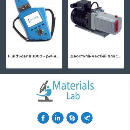
FluidScan® 1000 - ручний інфрачервоний аналізатор оливи
Двоступінчастий пластинчато-роторний насос серії DuoLine ™