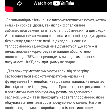
Загальновідома істина - не використовувати в печах, котлах
і камінах соснові дрова, так як при їх спалюванні
забиваються сажею і кіптявою теплообмінники та димоходи.
Але в наших печах можна спалювати соснові відходи і дрова
без ризику для роботи печі - відкладення сажі на
теплообміннику і димоході не відбувається. До того ж в
печах можна використовувати паливо абсолютною
вологістю до 75%, що призводить лише до зменшення
потужності - ККД печі при цьому не падає!
Для захисту металевих частин печі від перегріву
застосовується високотемпературна керамічна
футерування. Піч невибаглива до якості палива, не вимагає
його підготовки і просушування. Процес горіння регулюється
в автоматичному або ручному режимі за допомогою
заслінок. Вихідні гази проходять через теплообмінник, який
обдувається вентилятором продувочного каналу. Нагріте
повітря подається по коробах верхнім вентилятором.