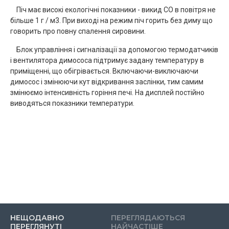
Піч має високі екологічні показники - викид СО в повітря не
більше 1 г / м3. При виході на режим піч горить без диму що
говорить про повну спалення сировини.
Блок управління і сигналізації за допомогою термодатчиків
і вентилятора димососа підтримує задану температуру в
приміщенні, що обігрівається. Включаючи-виключаючи
димосос і змінюючи кут відкривання заслінки, тим самим
змінюємо інтенсивність горіння печі. На дисплей постійно
виводяться показники температури.
НЕЩОДАВНО
ПЕРЕГЛЯДАЮТЬСЯ
ПЕРЕГЛЯНУТІ
НАЙЧАСТІШЕ