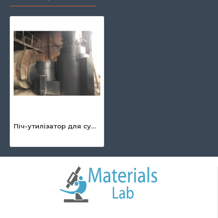
Піч-утилізатор для сушки 100 кВт - 6 МВт (з повітряним теплообмінником)