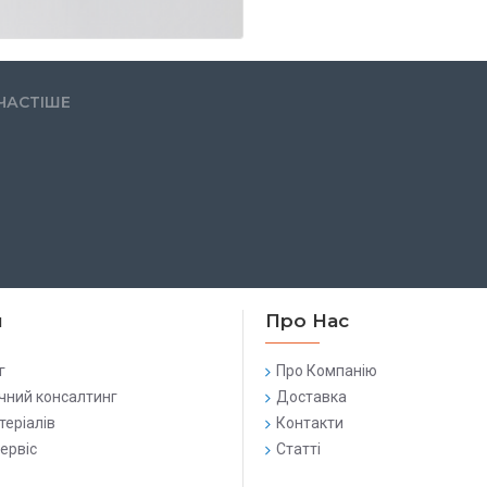
ЧАСТІШЕ
и
Про Нас
г
Про Компанію
чний консалтинг
Доставка
теріалів
Контакти
сервіс
Статті