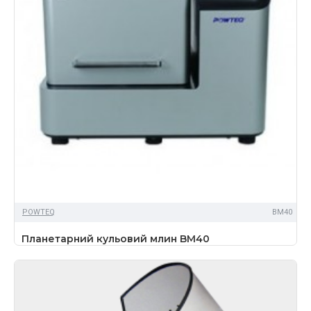
POWTEQ
BM40
Планетарний кульовий млин BM40