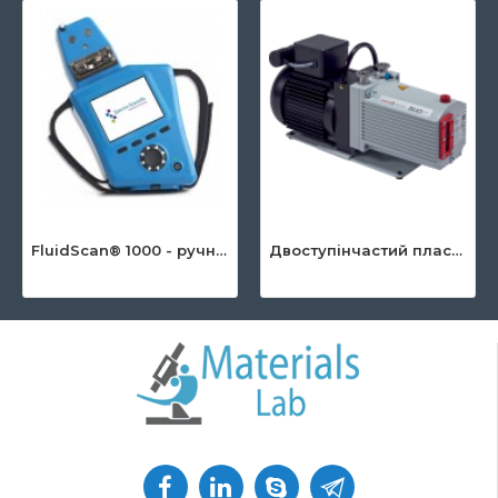
FluidScan® 1000 - ручний інфрачервоний аналізатор оливи
Двоступінчастий пластинчато-роторний насос серії DuoLine ™