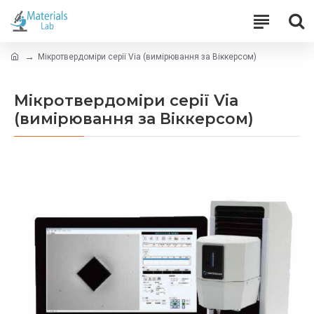
Мікротвердоміри серії Via (вимірювання за Віккерсом)
Мікротвердоміри серії Via
(вимірювання за Віккерсом)