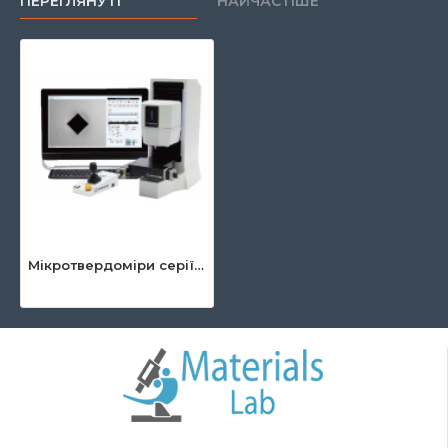
ПЕРЕГЛЯНУТІ
НАЙЧАСТІШЕ
Мікротвердоміри серії Via (вимірювання за Віккерсом)