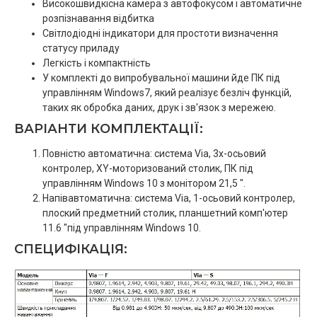
Високошвидкісна камера з автофокусом і автоматичне
розпізнавання відбитка
Світлодіодні індикатори для простоти визначення
статусу приладу
Легкість і компактність
У комплекті до випробувальної машини йде ПК під
управлінням Windows7, який реалізує безліч функцій,
таких як обробка даних, друк і зв'язок з мережею.
ВАРІАНТИ КОМПЛЕКТАЦІЇ:
Повністю автоматична: система Via, 3х-осьовий
контролер, XY-моторизований столик, ПК під
управлінням Windows 10 з монітором 21,5 ".
Напівавтоматична: система Via, 1-осьовий контролер,
плоский предметний столик, планшетний комп'ютер
11.6 "під управлінням Windows 10.
СПЕЦИФІКАЦІЯ: