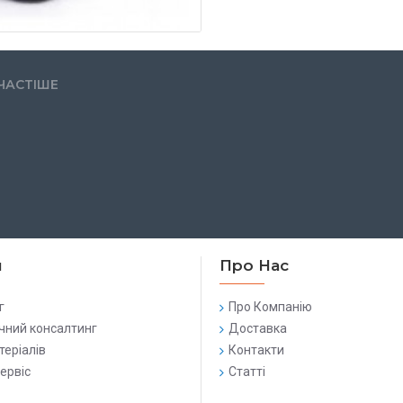
ЧАСТІШЕ
и
Про Нас
г
Про Компанію
чний консалтинг
Доставка
теріалів
Контакти
сервіс
Статті