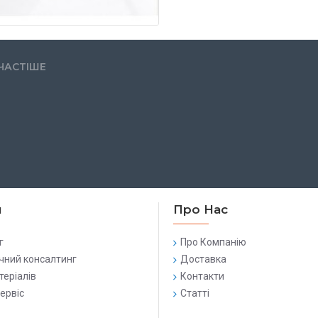
ЧАСТІШЕ
и
Про Нас
г
Про Компанію
чний консалтинг
Доставка
теріалів
Контакти
сервіс
Статті