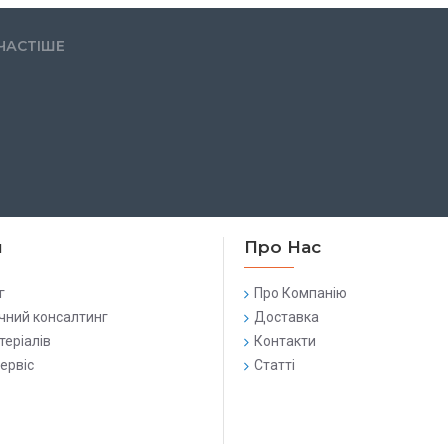
ЧАСТІШЕ
и
Про Нас
г
Про Компанію
чний консалтинг
Доставка
теріалів
Контакти
сервіс
Статті