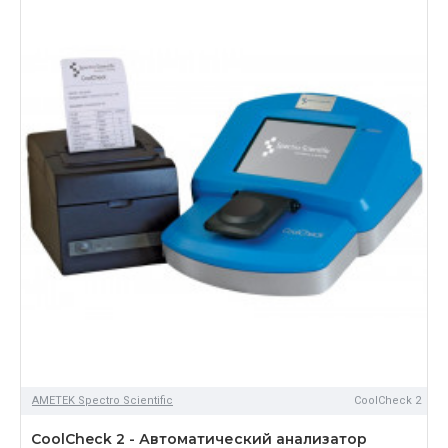
продаж, маркетинга и обслуживания. Кроме того, мы
объекты в Мальборо, Массачусетсе и Пекине, Китай.
Spectro Scientific, компания ISO 9001: 2015, разрабатывает
широкий спектр приборов для анализа жидкости для оценки
состояния машин и смазочных материалов на местах, в
лаборатории и в высоко мобильных портативных
программах. Приборы обеспечивают критические данные о
состоянии оборудования и могут обеспечивать раннее
предупреждение о неисправности оборудования. Наши
основные направления деятельности - анализ масла и жира,
анализ топлива и анализ масла в воде на соответствие
нормативным требованиям.
AMETEK Spectro Scientific
CoolCheck 2
CoolCheck 2 - Автоматический анализатор