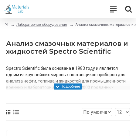
Лабораторное оборудование
Анализ смазочных материалов и жи
Анализ смазочных материалов и
жидкостей Spectro Scientific
Spectro Scientific была основана в 1983 году и является
одним из крупнейших мировых поставщиков приборов для
анализа нефти, топлива и жидкостей для промышленности,
военных и лабораторий. Имея более 8000 проданных
приборов и клиентов на шести континентах, Spectro Scientific
является лидером в области технического обслуживания и
анализа нефти в воде.
Наша штаб-квартира площадью 50 000 квадратных футов в
Челмсфорде, штат Массачусетс, США, размещает наши
группы по производству, исследований и разработок,