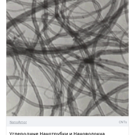
NanoAmor
CNTs
Углеродные Нанотрубки и Нановолокна