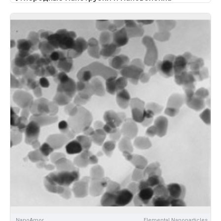
NanoAmor
Elemental Nanoparticles