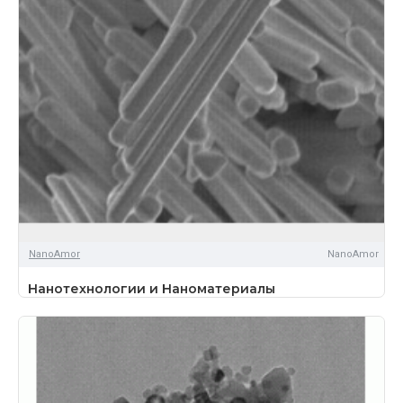
NanoAmor
NanoAmor
Нанотехнологии и Наноматериалы