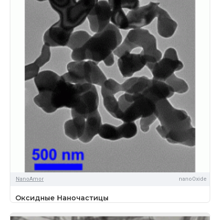
NanoAmor
nanoOxide
Оксидные Наночастицы