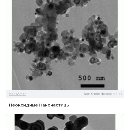
NanoAmor
Non-Oxide Nanoparticles
Неоксидные Наночастицы