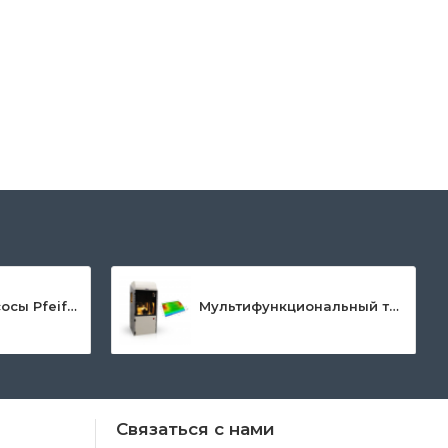
 оборудования и точностью измерения. Прошло 25 лет, как
ля механического испытания и балансирования материалов и
Мембранные насосы Pfeiffer Vacuum MVP
Мультифункциональный трибометр MFT-5000
томобилестроительная, аэрокосмическая, металлургическая,
Связаться с нами