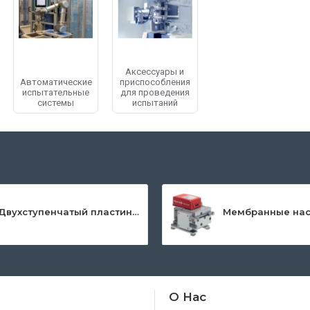
Аксессуары и
Автоматические
приспособления
испытательные
для проведения
системы
испытаний
иируется с высоким качеством компонентов для испытательного
шин, оборудования и автоматических систем предназначенных д
Двухступенчатый пластинчато-роторный насос серии DuoLine™
енение в более чем 20 отраслях промышленности, таких как ав
нтры, научные институты, университеты и лаборатории.
О Нас