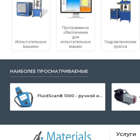
Программное
обеспечение
для
Испытательные
испытательных
Гидравлические
машины
машин
пресса
НАИБОЛЕЕ ПРОСМАТРИВАЕМЫЕ
История компании началась с 1995 года. LABORTECH ассоц
компания LABORTECH начала производство испытательных ма
FluidScan® 1000 - ручной инфракрасный анализатор масла
целой продукции. Машины и оборудование могут найти прим
строительная промышленность, научно-исследовательские це
Основные преимущества LABORTECH:
Собственная разработка и производство;
Услуги
Качество продукции;