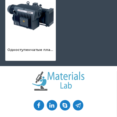
Одноступенчатые пластинчато-роторные насосы Pfeiffer Vacuum Hena, серия HenaLine™