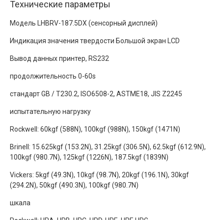
Технические параметры
Модель LHBRV-187.5DX (сенсорный дисплей)
Индикация значения твердости Большой экран LCD
Вывод данных принтер, RS232
продолжительность 0-60s
стандарт GB / T230.2, ISO6508-2, ASTME18, JIS Z2245
испытательную нагрузку
Rockwell: 60kgf (588N), 100kgf (988N), 150kgf (1471N)
Brinell: 15.625kgf (153.2N), 31.25kgf (306.5N), 62.5kgf (612.9N),
100kgf (980.7N), 125kgf (1226N), 187.5kgf (1839N)
Vickers: 5kgf (49.3N), 10kgf (98.7N), 20kgf (196.1N), 30kgf
(294.2N), 50kgf (490.3N), 100kgf (980.7N)
шкала