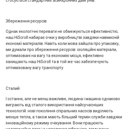
стосується стандартних асинхронних двигунів.
Збереження ресурсів
Однак екологічні переваги не обмежуються ефективністю;
наш HiScroll набирає очки у виробництві завдяки навмисній
економії матеріалів. Навіть коли мова зайшла про упаковку,
ми думали про збереження ресурсів: ізоляційні матеріали,
оптимізовані на вагу та економію місця, ефективно
захищають наш HiScroll та в той же час забезпечують
оптимізовану вагу транспорту.
Сталий
І останнє, але не менш важливе, людина і машина однаково
виграють від сталого використання найсучасніших
технологій: нові покоління спіральних насосів виділяють
менше тепла, а також мають більший термін служби завдяки
інноваційному режиму очікування. Вони працюють