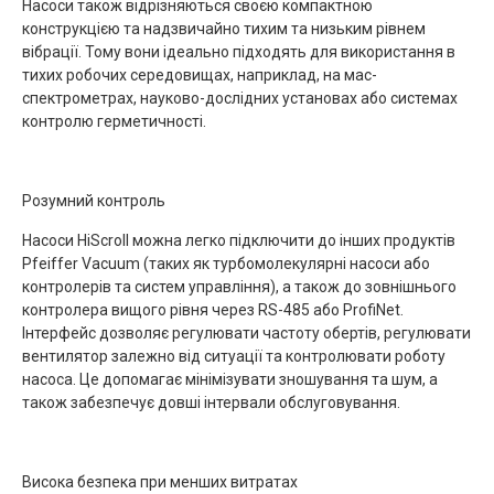
Насоси також відрізняються своєю компактною
конструкцією та надзвичайно тихим та низьким рівнем
вібрації. Тому вони ідеально підходять для використання в
тихих робочих середовищах, наприклад, на мас-
спектрометрах, науково-дослідних установах або системах
контролю герметичності.
Розумний контроль
Насоси HiScroll можна легко підключити до інших продуктів
Pfeiffer Vacuum (таких як турбомолекулярні насоси або
контролерів та систем управління), а також до зовнішнього
контролера вищого рівня через RS-485 або ProfiNet.
Інтерфейс дозволяє регулювати частоту обертів, регулювати
вентилятор залежно від ситуації та контролювати роботу
насоса. Це допомагає мінімізувати зношування та шум, а
також забезпечує довші інтервали обслуговування.
Висока безпека при менших витратах