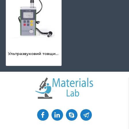
Ультразвуковий товщиномір Leeb 330/331/332