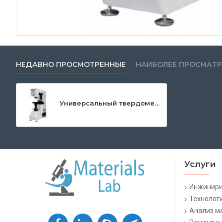
НЕДАВНО ПРОСМОТРЕННЫЕ
НАИБОЛЕЕ ПРОСМАТ
Универсальный твердомер по Бринеллю, Роквеллу и Виккерсу
Услуги
Инжинири
Технолог
Анализ м