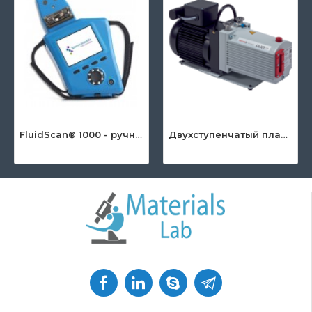
FluidScan® 1000 - ручной инфракрасный анализатор масла
Двухступенчатый пластинчато-роторный насос серии DuoLine™