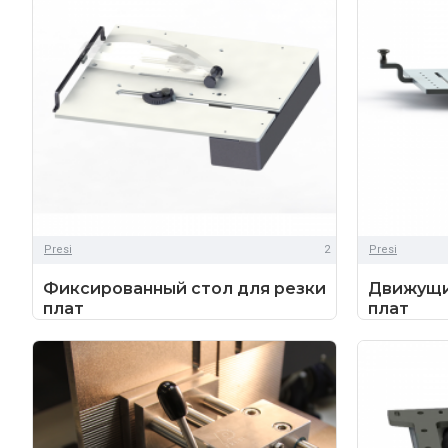
Presi
2
Presi
Фиксированный стол для резки
Движущи
плат
плат