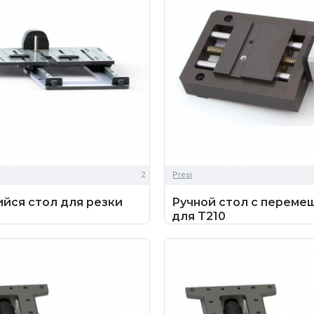
2
Presi
йся стол для резки
Ручной стол с перем
для T210