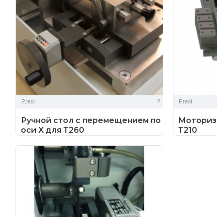
Presi
2
Presi
Ручной стол с перемещением по
Моториз
оси X для Т260
Т210