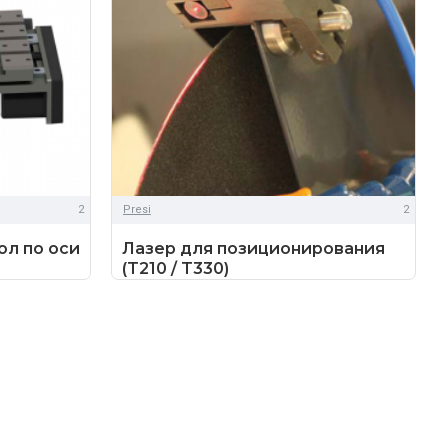
2
Presi
2
л по оси
Лазер для позиционирования
(T210 / T330)