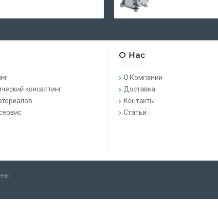
О Нас
нг
О Компании
ический консалтинг
Доставка
атериалов
Контакты
сервис
Статьи
ены