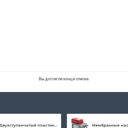
Вы достигли конца списка.
Двухступенчатый пластинчато-роторный насос серии DuoLine™