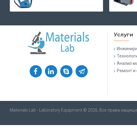
Услуги
Инжинири
Технолог
Анализ м
Ремонт и 
Materials Lab - Laboratory Equipment © 2026, Все права защищ