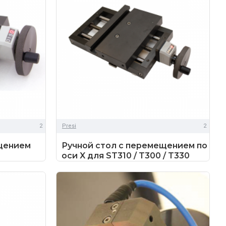
2
Presi
2
ещением
Ручной стол с перемещением по
оси X для ST310 / T300 / T330