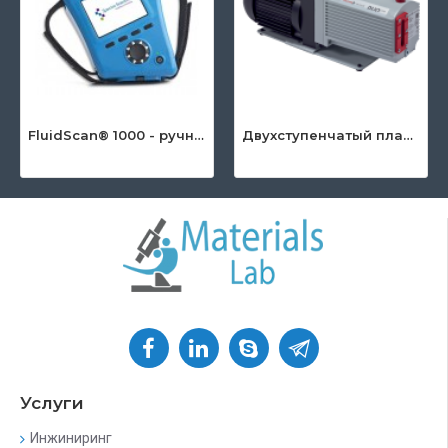
FluidScan® 1000 - ручной инфракрасный анализатор масла
Двухступенчатый пластинчато-роторный насос серии DuoLine™
Услуги
Инжиниринг