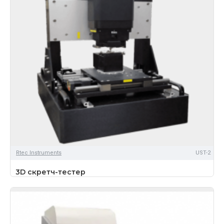
Rtec Instruments
UST-2
3D скретч-тестер